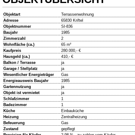
Objektart
Terrassenwohnung
Adresse
65830 Kriftel
Objektnummer
SI-836
Baujahr
1985
Zimmerzahl
2
Wohnfläche (ca.)
65 m²
Kaufpreis
280.000,- €
Hausgeld (ca.)
410,- €
Balkon / Terrasse
ja
Garage / Stellplatz
ja
Wesentlicher Energieträger
Gas
Energieausweis Baujahr
1985
Gartennutzung
ja
Objekt ist vermietet
ja
Schlafzimmer
1
Badezimmer
1
Küche
Einbauküche
Heizung
Zentralheizung
Befeuerung
Gas
Zustand
gepflegt
Provision für Käufer
2,98 % - zu zahlen vom Käufer