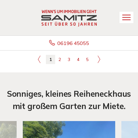
06196 45055
1
2
3
4
5
Sonniges, kleines Reiheneckhaus
mit großem Garten zur Miete.