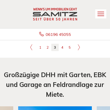
06196 45055
1
2
3
4
5
Großzügige DHH mit Garten, EBK
und Garage an Feldrandlage zur
Miete.