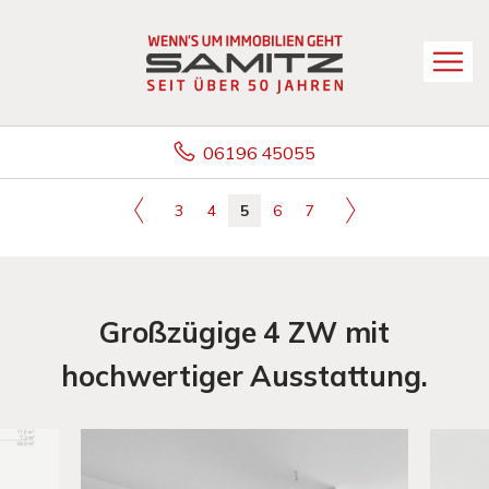
06196 45055
3
4
5
6
7
Großzügige 4 ZW mit
hochwertiger Ausstattung.