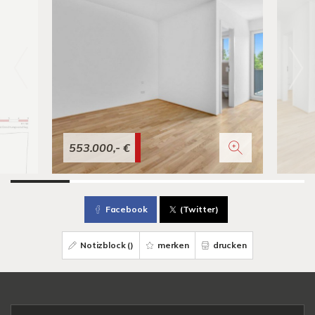
553.000,- €
Facebook
(Twitter)
Notizblock (
)
merken
drucken