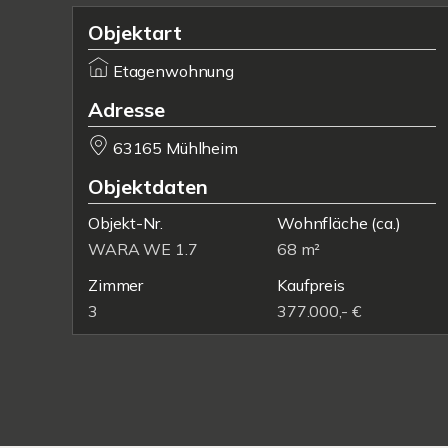
Objektart
Etagenwohnung
Adresse
63165 Mühlheim
Objektdaten
Objekt-Nr.
Wohnfläche
(ca.)
WARA WE 1.7
68 m²
Zimmer
Kaufpreis
3
377.000,- €