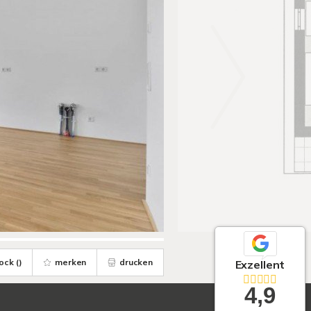
ock (
)
merken
drucken
Exzellent
4,9