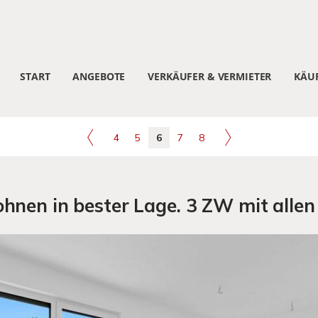
START
ANGEBOTE
VERKÄUFER & VERMIETER
KÄUF
4
5
6
7
8
hnen in bester Lage. 3 ZW mit allen