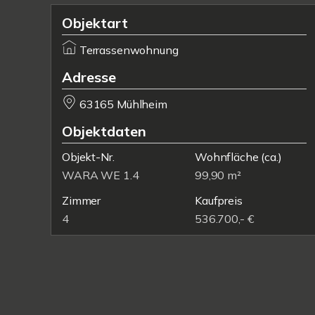
Objektart
Terrassenwohnung
Adresse
63165 Mühlheim
Objektdaten
Objekt-Nr.
Wohnfläche
(ca.)
WARA WE 1.4
99,90 m²
Zimmer
Kaufpreis
4
536.700,- €