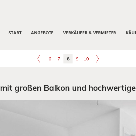
START
ANGEBOTE
VERKÄUFER & VERMIETER
KÄUF
6
7
8
9
10
it großen Balkon und hochwertige