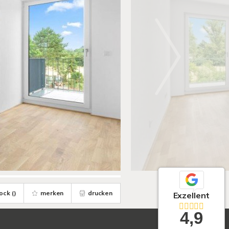
ock (
)
merken
drucken
Exzellent
4,9