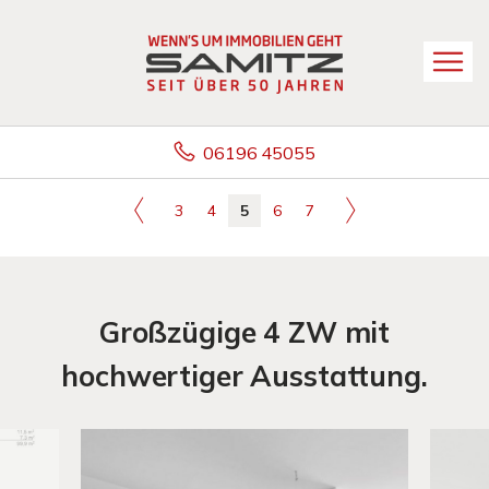
06196 45055
3
4
5
6
7
Großzügige 4 ZW mit
hochwertiger Ausstattung.