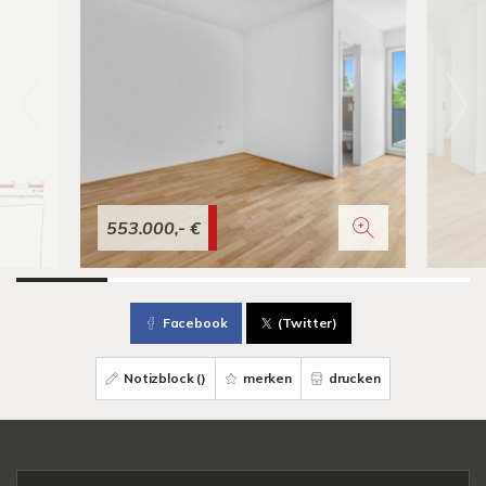
553.000,- €
Facebook
(Twitter)
Notizblock (
)
merken
drucken