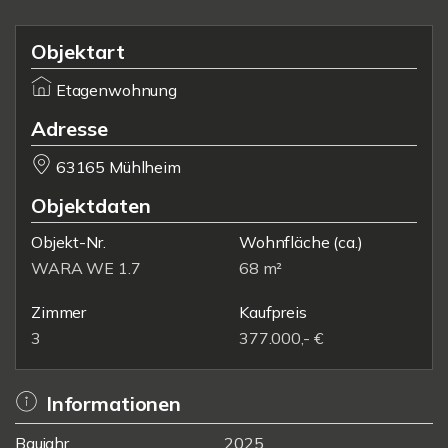
Objektart
Etagenwohnung
Adresse
63165 Mühlheim
Objektdaten
Objekt-Nr.
Wohnfläche
(ca.)
WARA WE 1.7
68 m²
Zimmer
Kaufpreis
3
377.000,- €
Informationen
Baujahr
2025