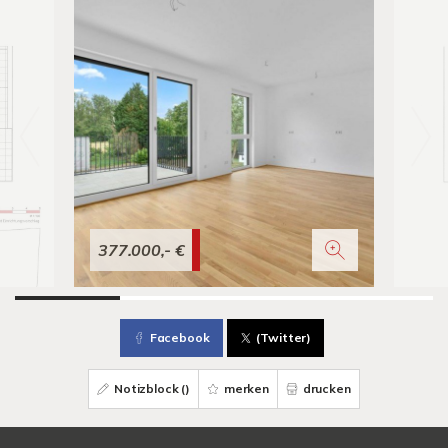
377.000,- €
Facebook
(Twitter)
Notizblock (
)
merken
drucken