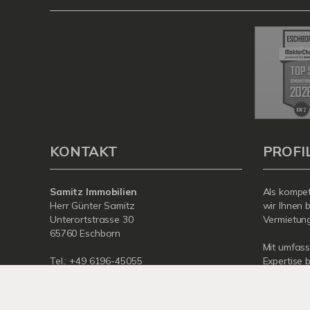
KONTAKT
PROFI
Samitz Immobilien
Als kompet
Herr Günter Samitz
wir Ihnen 
Unterortstrasse 30
Vermietung 
65760 Eschborn
Mit umfas
Tel.: +49 6196-45055
Expertise 
Fax: +49 6196-45896
rund um Ih
E-Mail: info@samitz24.de
Eschborn. 
Internet: www.samitz.info
für Sie da.