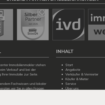
L
INHALT
enter Immobilienmakler stehen
Start
beim Verkauf und bei der
Angebote
Ihrer Immobilie zur Seite.
Verkäufer & Vermieter
Käufer & Mieter
sendem Fachwissen und lokaler
Service
beraten wir Sie in allen Fragen
Über uns
r Haus oder Ihre Wohnung in
Kontakt
Sprechen Sie uns an - wir sind