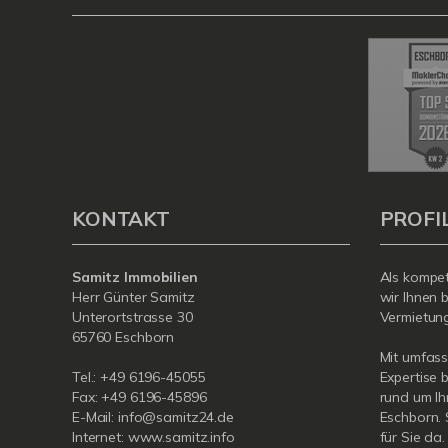
KONTAKT
PROFI
Samitz Immobilien
Als kompet
Herr Günter Samitz
wir Ihnen 
Unterortstrasse 30
Vermietung 
65760 Eschborn
Mit umfas
Tel.: +49 6196-45055
Expertise 
Fax: +49 6196-45896
rund um Ih
E-Mail: info@samitz24.de
Eschborn. 
Internet: www.samitz.info
für Sie da.