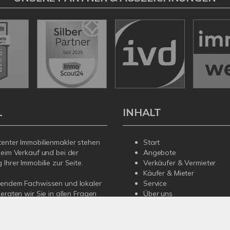
L
INHALT
enter Immobilienmakler stehen
Start
beim Verkauf und bei der
Angebote
Ihrer Immobilie zur Seite.
Verkäufer & Vermieter
Käufer & Mieter
sendem Fachwissen und lokaler
Service
beraten wir Sie in allen Fragen
Über uns
r Haus oder Ihre Wohnung in
Kontakt
Sprechen Sie uns an - wir sind