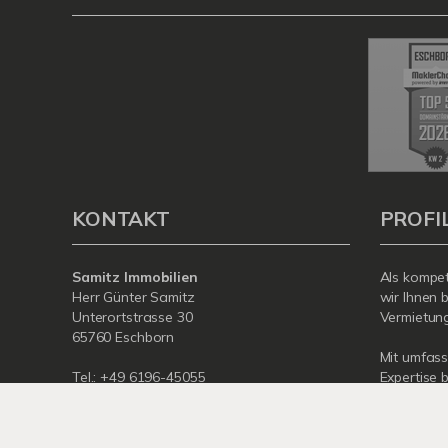
KONTAKT
PROFI
Samitz Immobilien
Als kompet
Herr Günter Samitz
wir Ihnen 
Unterortstrasse 30
Vermietung 
65760 Eschborn
Mit umfas
Tel.: +49 6196-45055
Expertise 
Fax: +49 6196-45896
rund um Ih
E-Mail: info@samitz24.de
Eschborn. 
Internet: www.samitz.info
für Sie da.