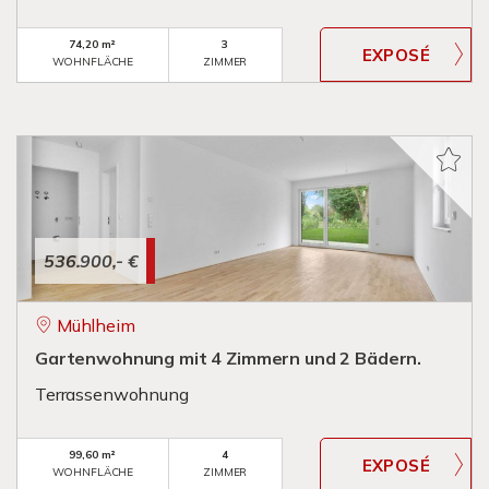
74,20 m²
3
WOHNFLÄCHE
ZIMMER
536.900,- €
Mühlheim
Gartenwohnung mit 4 Zimmern und 2 Bädern.
Terrassenwohnung
99,60 m²
4
WOHNFLÄCHE
ZIMMER