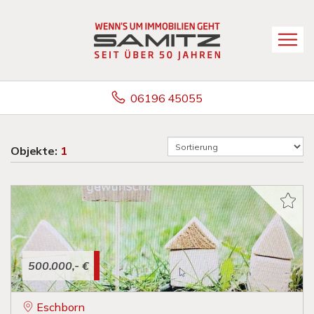
06196 45055
Objekte:
1
500.000,- €
Eschborn