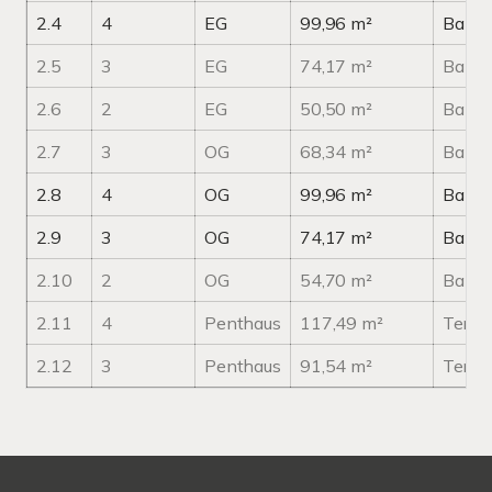
2.4
4
EG
99,96 m²
Balko
2.5
3
EG
74,17 m²
Balko
2.6
2
EG
50,50 m²
Balko
2.7
3
OG
68,34 m²
Balko
2.8
4
OG
99,96 m²
Balko
2.9
3
OG
74,17 m²
Balko
2.10
2
OG
54,70 m²
Balko
2.11
4
Penthaus
117,49 m²
Terra
2.12
3
Penthaus
91,54 m²
Terra