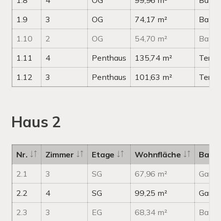
1.8
4
OG
99,96 m²
Balko
1.9
3
OG
74,17 m²
Balko
1.10
2
OG
54,70 m²
Balko
1.11
4
Penthaus
135,74 m²
Terra
1.12
3
Penthaus
101,63 m²
Terra
Haus 2
Nr.
Zimmer
Etage
Wohnfläche
Balko
2.1
3
SG
67,96 m²
Garte
2.2
4
SG
99,25 m²
Garte
2.3
3
EG
68,34 m²
Balko