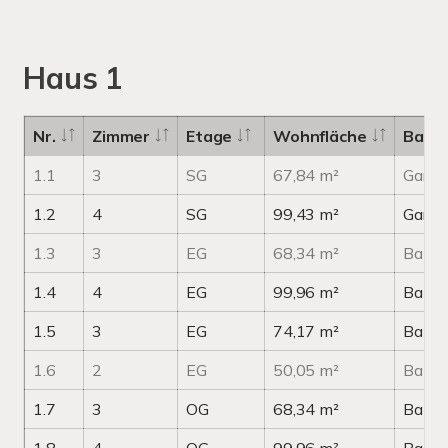
Haus 1
Nr.
Zimmer
Etage
Wohnfläche
Balko
1.1
3
SG
67,84 m²
Garte
1.2
4
SG
99,43 m²
Garte
1.3
3
EG
68,34 m²
Balko
1.4
4
EG
99,96 m²
Balko
1.5
3
EG
74,17 m²
Balko
1.6
2
EG
50,05 m²
Balko
1.7
3
OG
68,34 m²
Balko