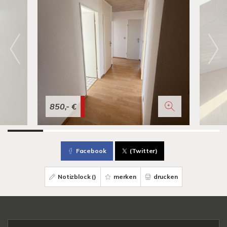
850,- €
Facebook
(Twitter)
Notizblock (
)
merken
drucken