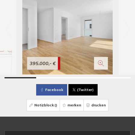
395.000,- €
Facebook
(Twitter)
Notizblock (
)
merken
drucken