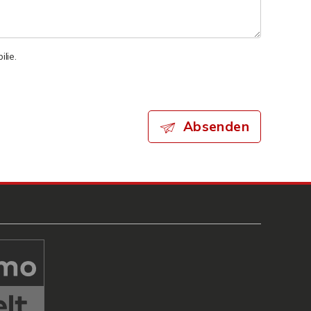
lie.
Absenden