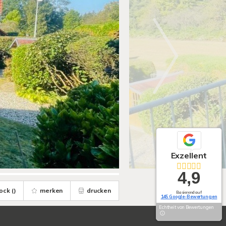
Exzellent
4,9
ock (
)
merken
drucken
Basierend auf
145 Google-Bewertungen
Echtheit von Bewertungen