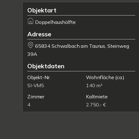
Objektart
Doppelhaushälfte
Adresse
65834 Schwalbach am Taunus, Steinweg
39A
Objektdaten
Objekt-Nr.
Wohnfläche
(ca.)
SI-VM5
140 m²
Zimmer
Kaltmiete
4
2.750,- €